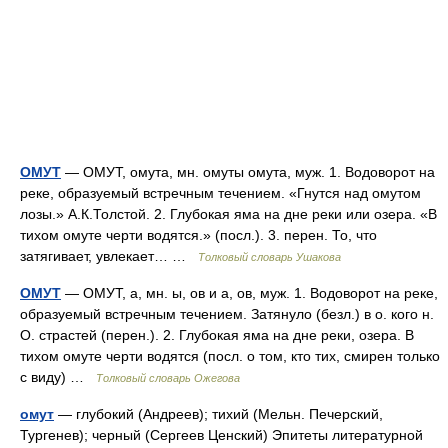
ОМУТ
— ОМУТ, омута, мн. омуты омута, муж. 1. Водоворот на
реке, образуемый встречным течением. «Гнутся над омутом
лозы.» А.К.Толстой. 2. Глубокая яма на дне реки или озера. «В
тихом омуте черти водятся.» (посл.). 3. перен. То, что
затягивает, увлекает… …
Толковый словарь Ушакова
ОМУТ
— ОМУТ, а, мн. ы, ов и а, ов, муж. 1. Водоворот на реке,
образуемый встречным течением. Затянуло (безл.) в о. кого н.
О. страстей (перен.). 2. Глубокая яма на дне реки, озера. В
тихом омуте черти водятся (посл. о том, кто тих, смирен только
с виду) …
Толковый словарь Ожегова
омут
— глубокий (Андреев); тихий (Мельн. Печерский,
Тургенев); черный (Сергеев Ценский) Эпитеты литературной