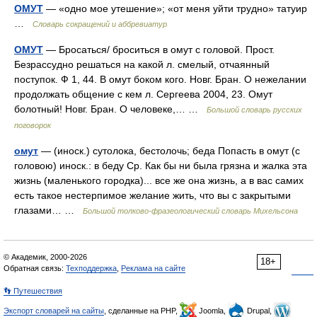
ОМУТ
— «одно мое утешение»; «от меня уйти трудно» татуир
…
Словарь сокращений и аббревиатур
ОМУТ
— Бросаться/ броситься в омут с головой. Прост.
Безрассудно решаться на какой л. смелый, отчаянный
поступок. Ф 1, 44. В омут боком кого. Новг. Бран. О нежелании
продолжать общение с кем л. Сергеева 2004, 23. Омут
болотный! Новг. Бран. О человеке,… …
Большой словарь русских
поговорок
омут
— (иноск.) сутолока, бестолочь; беда Попасть в омут (с
головою) иноск.: в беду Ср. Как бы ни была грязна и жалка эта
жизнь (маленького городка)... все же она жизнь, а в вас самих
есть такое нестерпимое желание жить, что вы с закрытыми
глазами… …
Большой толково-фразеологический словарь Михельсона
© Академик, 2000-2026
18+
Обратная связь:
Техподдержка
,
Реклама на сайте
👣 Путешествия
Экспорт словарей на сайты
, сделанные на PHP,
Joomla,
Drupal,