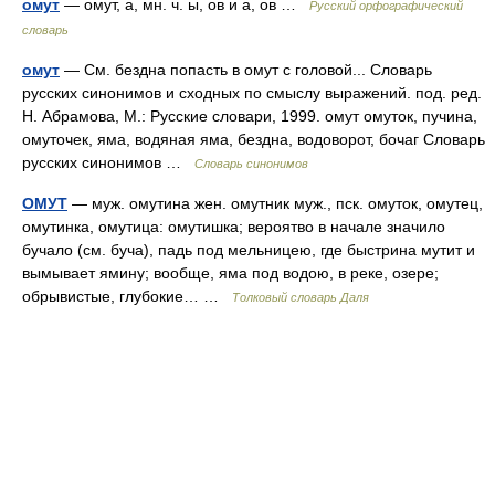
омут
— омут, а, мн. ч. ы, ов и а, ов …
Русский орфографический
словарь
омут
— См. бездна попасть в омут с головой... Словарь
русских синонимов и сходных по смыслу выражений. под. ред.
Н. Абрамова, М.: Русские словари, 1999. омут омуток, пучина,
омуточек, яма, водяная яма, бездна, водоворот, бочаг Словарь
русских синонимов …
Словарь синонимов
ОМУТ
— муж. омутина жен. омутник муж., пск. омуток, омутец,
омутинка, омутица: омутишка; вероятво в начале значило
бучало (см. буча), падь под мельницею, где быстрина мутит и
вымывает ямину; вообще, яма под водою, в реке, озере;
обрывистые, глубокие… …
Толковый словарь Даля