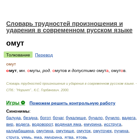
Словарь трудностей произношения и
ударения в современном русском языке
омут
Толкование
Перевод
омут
о
мут
,
мн.
о
муты,
род.
о
мутов и
допустимо
омут
а
, омут
о
в.
Словарь трудностей произношения и ударения в современном русском языке. -
СПб.: "Норинт".
.
К.С. Горбачевич
.
2000
.
Игры ⚽
Поможем решить контрольную работу
Синонимы
:
балуда
,
бездна
,
богот
,
бочаг
,
букалище
,
бучало
,
бучило
,
вадега
,
вир
,
водега
,
водоворот
,
водяная яма
,
емурина
,
исструга
,
калдабашина
,
омутина
,
омутище
,
омуток
,
омуточек
,
пучина
,
струга
,
уямь
,
яма
,
ямурина
,
ятва
,
ятовь